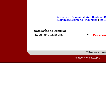
Registro de Dominios
|
Web Hosting
|
D
Dominios Expirados
|
Industrias
|
Indu
Categorías de Dominio:
[Pág. princi
** Precios expre
© 2002/2022 Solo10.com