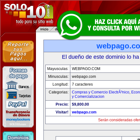
webpago.c
El dueño de este dominio lo ha
Mayusculas:
WEBPAGO.COM
Minusculas:
webpago.com
Longitud:
7 caracteres
Categorias:
Compras y Comercio ElectrÃ³nico
,
Econ
y Comercializacion
Precio:
$9,800.00
Visitar!
webpago.com
Serán consideradas ofer