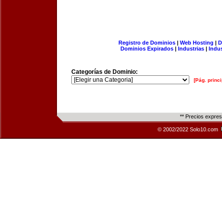
Registro de Dominios
|
Web Hosting
|
D
Dominios Expirados
|
Industrias
|
Indu
Categorías de Dominio:
[Pág. princi
** Precios expre
© 2002/2022 Solo10.com