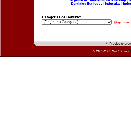
Registro de Dominios
|
Web Hosting
|
D
Dominios Expirados
|
Industrias
|
Indu
Categorías de Dominio:
[Pág. princi
** Precios expre
© 2002/2022 Solo10.com