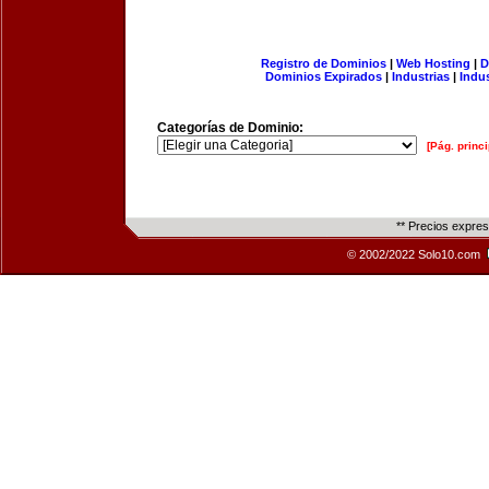
Registro de Dominios
|
Web Hosting
|
D
Dominios Expirados
|
Industrias
|
Indu
Categorías de Dominio:
[Pág. princi
** Precios expre
© 2002/2022 Solo10.com