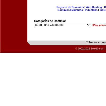
Registro de Dominios
|
Web Hosting
|
D
Dominios Expirados
|
Industrias
|
Indu
Categorías de Dominio:
[Pág. princi
** Precios expre
© 2002/2022 Solo10.com