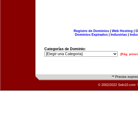
Registro de Dominios
|
Web Hosting
|
D
Dominios Expirados
|
Industrias
|
Indu
Categorías de Dominio:
[Pág. princi
** Precios expre
© 2002/2022 Solo10.com