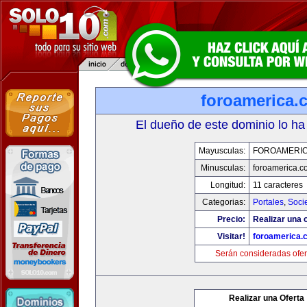
foroamerica.
El dueño de este dominio lo ha
Mayusculas:
FOROAMERI
Minusculas:
foroamerica.c
Longitud:
11 caracteres
Categorias:
Portales
,
Soci
Precio:
Realizar una o
Visitar!
foroamerica.
Serán consideradas ofer
Realizar una Oferta