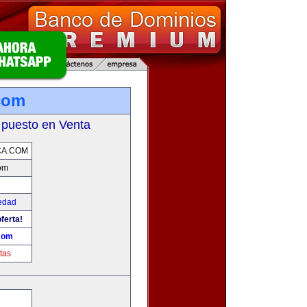
com
 puesto en Venta
CA.COM
om
edad
ferta!
com
tas