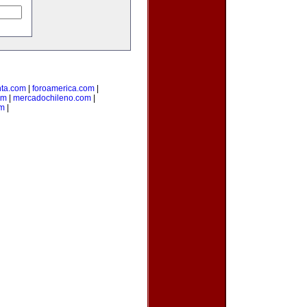
nta.com
|
foroamerica.com
|
om
|
mercadochileno.com
|
om
|