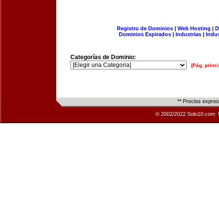
Registro de Dominios
|
Web Hosting
|
D
Dominios Expirados
|
Industrias
|
Indu
Categorías de Dominio:
[Pág. princi
** Precios expre
© 2002/2022 Solo10.com