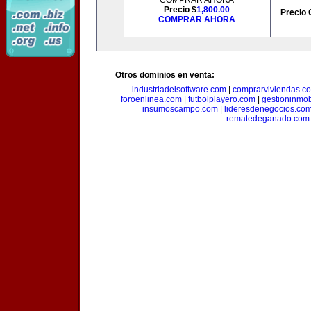
COMPRAR AHORA
Precio $
1,800.00
Precio 
COMPRAR AHORA
Otros dominios en venta:
industriadelsoftware.com
|
comprarviviendas.c
foroenlinea.com
|
futbolplayero.com
|
gestioninmob
insumoscampo.com
|
lideresdenegocios.co
rematedeganado.com