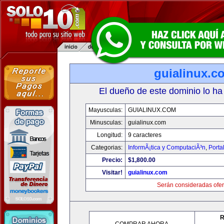
guialinux.c
El dueño de este dominio lo ha
Mayusculas:
GUIALINUX.COM
Minusculas:
guialinux.com
Longitud:
9 caracteres
Categorias:
InformÃ¡tica y ComputaciÃ³n
,
Porta
Precio:
$1,800.00
Visitar!
guialinux.com
Serán consideradas ofer
R