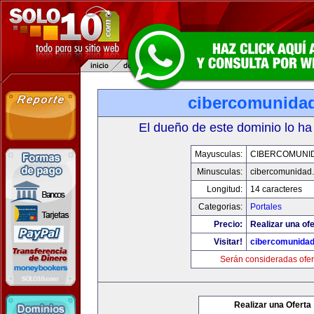
cibercomunida
El dueño de este dominio lo ha
Mayusculas:
CIBERCOMUNI
Minusculas:
cibercomunidad
Longitud:
14 caracteres
Categorias:
Portales
Precio:
Realizar una ofe
Visitar!
cibercomunida
Serán consideradas ofer
Realizar una Oferta