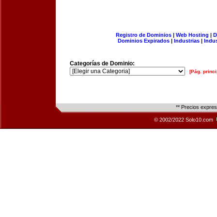
Registro de Dominios
|
Web Hosting
|
D
Dominios Expirados
|
Industrias
|
Indu
Categorías de Dominio:
[Pág. princi
** Precios expre
© 2002/2022 Solo10.com