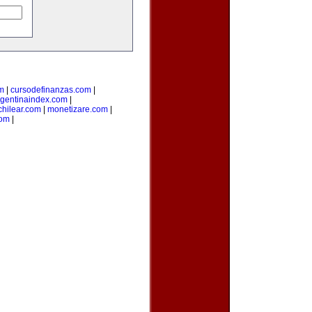
m
|
cursodefinanzas.com
|
rgentinaindex.com
|
hilear.com
|
monetizare.com
|
com
|