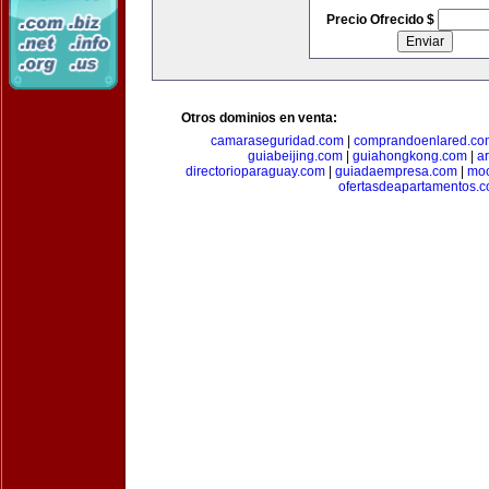
Precio Ofrecido $
Otros dominios en venta:
camaraseguridad.com
|
comprandoenlared.co
guiabeijing.com
|
guiahongkong.com
|
a
directorioparaguay.com
|
guiadaempresa.com
|
moc
ofertasdeapartamentos.