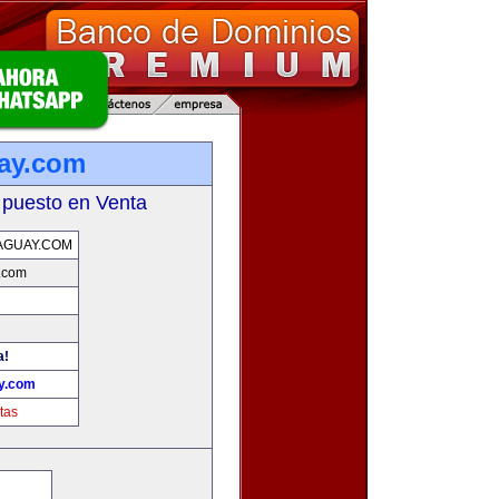
uay.com
 puesto en Venta
AGUAY.COM
y.com
a!
ay.com
tas