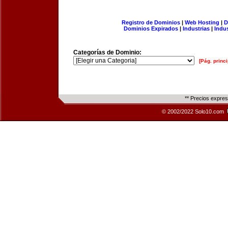
Registro de Dominios
|
Web Hosting
|
D
Dominios Expirados
|
Industrias
|
Indu
Categorías de Dominio:
[Pág. princi
** Precios expre
© 2002/2022 Solo10.com