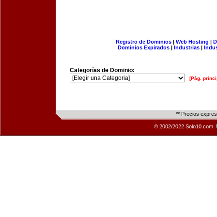
Registro de Dominios
|
Web Hosting
|
D
Dominios Expirados
|
Industrias
|
Indu
Categorías de Dominio:
[Pág. princi
** Precios expre
© 2002/2022 Solo10.com