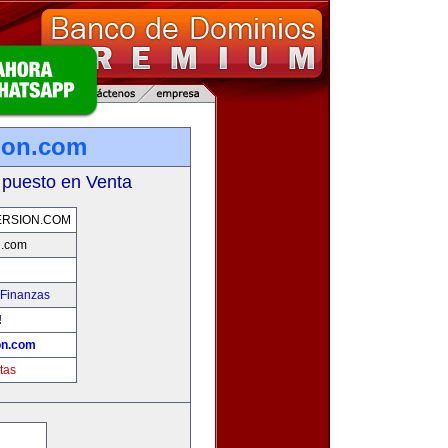
ion.com
 puesto en Venta
ERSION.COM
n.com
 Finanzas
!
on.com
tas