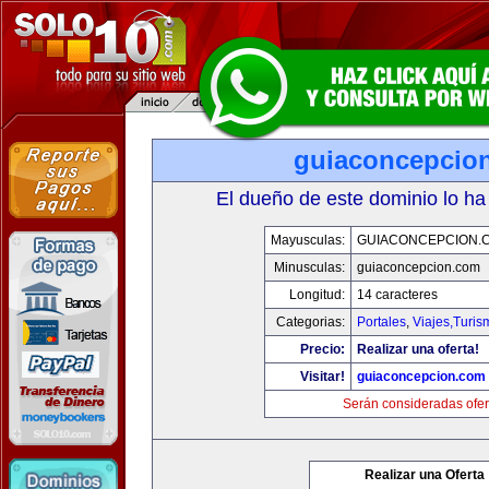
guiaconcepcio
El dueño de este dominio lo ha
Mayusculas:
GUIACONCEPCION.
Minusculas:
guiaconcepcion.com
Longitud:
14 caracteres
Categorias:
Portales
,
Viajes,Turi
Precio:
Realizar una oferta!
Visitar!
guiaconcepcion.com
Serán consideradas ofer
Realizar una Oferta