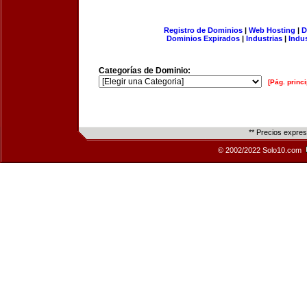
Registro de Dominios
|
Web Hosting
|
D
Dominios Expirados
|
Industrias
|
Indu
Categorías de Dominio:
[Pág. princi
** Precios expre
© 2002/2022 Solo10.com