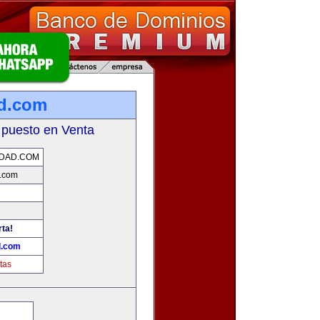
d.com
 puesto en Venta
IDAD.COM
.com
rta!
d.com
tas