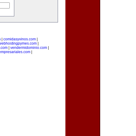
m
|
comidasyvinos.com
|
webhostingpymes.com
|
.com
|
vendermidominio.com
|
empresariales.com
|