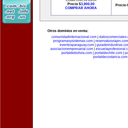
COMPRAR AHORA
Precio $
3,900.00
Precio 
COMPRAR AHORA
Otros dominios en venta:
comunidadinternacional.com
|
datoscomerciales
programasysistemas.com
|
reservatusviajes.co
eventosparaguay.com
|
guiadeindustrias.c
asociacionempresarial.com
|
escuelaprofesional.
portaldebolivia.com
|
portaldechile.com
|
p
portaldecostarica.com