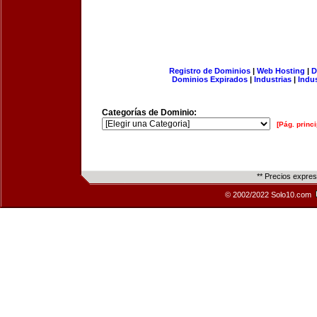
Registro de Dominios
|
Web Hosting
|
D
Dominios Expirados
|
Industrias
|
Indu
Categorías de Dominio:
[Pág. princi
** Precios expre
© 2002/2022 Solo10.com