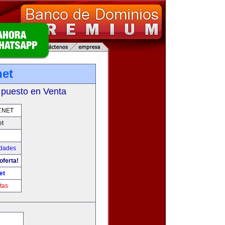
net
 puesto en Venta
.NET
et
udades
oferta!
et
tas